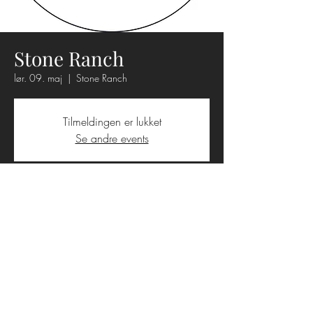
Stone Ranch
lør. 09. maj
  |  
Stone Ranch
Tilmeldingen er lukket
Se andre events
Tid og sted
09. maj 2026, 18.00 – 23.59
Stone Ranch, Tiphedevej 20, 7480 Vildbjerg,
Danmark
Booking
+45 9396 2895