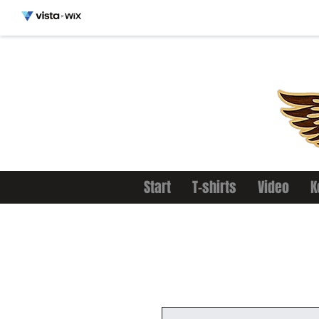
Start
T-shirts
Video
K